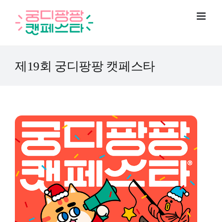
Skip
to
content
제19회 궁디팡팡 캣페스타