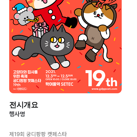
전시개요
행사명
제19회 궁디팡팡 캣페스타