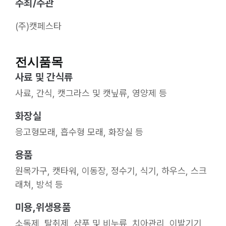
주최/주관
(주)캣페스타
전시품목
사료 및 간식류
사료, 간식, 캣그라스 및 캣닢류, 영양제 등
화장실
응고형모래, 흡수형 모래, 화장실 등
용품
원목가구, 캣타워, 이동장, 정수기, 식기, 하우스, 스크
래쳐, 방석 등
미용,위생용품
소독제, 탈취제, 샴푸 및 비누류, 치아관리, 이발기기,