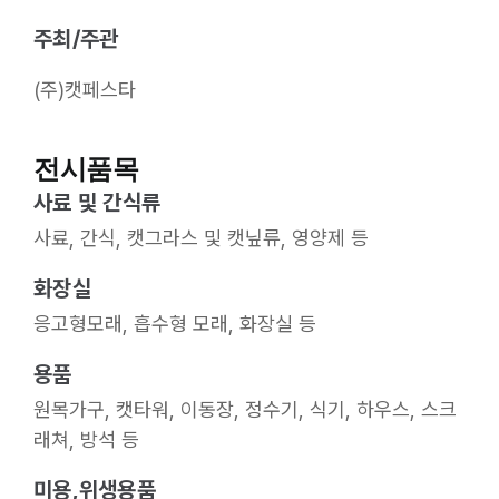
주최/주관
(주)캣페스타
전시품목
사료 및 간식류
사료, 간식, 캣그라스 및 캣닢류, 영양제 등
화장실
응고형모래, 흡수형 모래, 화장실 등
용품
원목가구, 캣타워, 이동장, 정수기, 식기, 하우스, 스크
래쳐, 방석 등
미용,위생용품