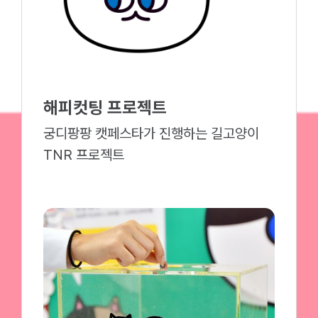
해피컷팅 프로젝트
궁디팡팡 캣페스타가 진행하는 길고양이
TNR 프로젝트