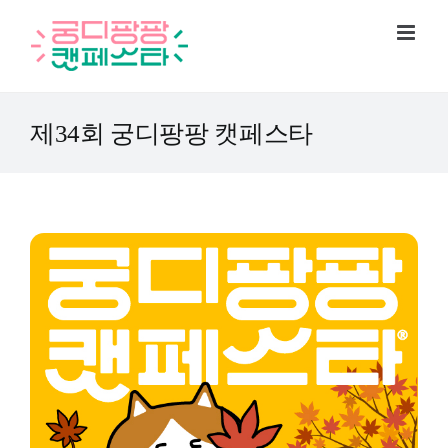
Skip
to
content
제34회 궁디팡팡 캣페스타