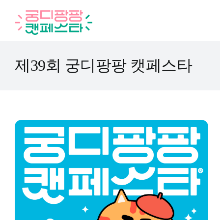
Skip
to
content
제39회 궁디팡팡 캣페스타