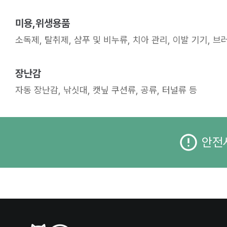
미용,위생용품
소독제, 탈취제, 샴푸 및 비누류, 치아 관리, 이발 기기, 브
장난감
자동 장난감, 낚싯대, 캣닢 쿠션류, 공류, 터널류 등
안전